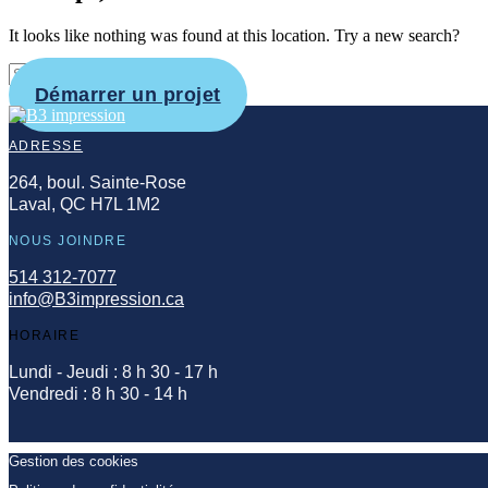
It looks like nothing was found at this location. Try a new search?
Démarrer un projet
ADRESSE
264, boul. Sainte-Rose
Laval, QC H7L 1M2
NOUS JOINDRE
514 312-7077
info@B3impression.ca
HORAIRE
Lundi - Jeudi : 8 h 30 - 17 h
Vendredi : 8 h 30 - 14 h
Gestion des cookies